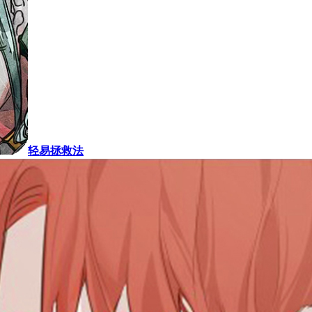
轻易拯救法