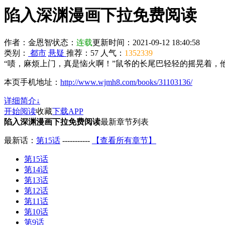
陷入深渊漫画下拉免费阅读
作者：金恩智
状态：
连载
更新时间：2021-09-12 18:40:58
类别：
都市
悬疑
推荐：57
人气：
1352339
“啧，麻烦上门，真是恼火啊！”鼠爷的长尾巴轻轻的摇晃着，
本页手机地址：
http://www.wjmh8.com/books/31103136/
详细简介↓
开始阅读
收藏
下载APP
陷入深渊漫画下拉免费阅读
最新章节列表
最新话：
第15话
-----------
【查看所有章节】
第15话
第14话
第13话
第12话
第11话
第10话
第9话