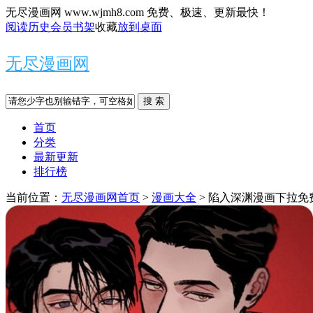
无尽漫画网 www.wjmh8.com 免费、极速、更新最快！
阅读历史
会员书架
收藏
放到桌面
无尽漫画网
搜 索
首页
分类
最新更新
排行榜
当前位置：
无尽漫画网首页
>
漫画大全
> 陷入深渊漫画下拉免