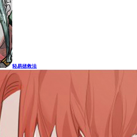
轻易拯救法