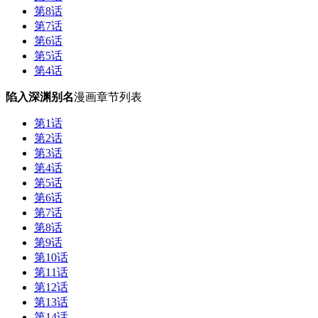
第8话
第7话
第6话
第5话
第4话
陷入深渊别名
漫画章节列表
第1话
第2话
第3话
第4话
第5话
第6话
第7话
第8话
第9话
第10话
第11话
第12话
第13话
第14话